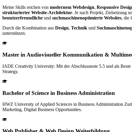
Meine Skills reichen von
modernem Webdesign
,
Responsive Desig
strukturierter Website-Architektur
. Je nach Projekt, Zielsetzung u
benutzerfreundliche
und
suchmaschinenoptimierte Websites
, die
Durch die Kombination aus
Design
,
Technik
und
Suchmaschinenop
unterstützen.
Master in Audiovisueller Kommunikation & Multime
IADE Creativity University: Mit der Abschlussnote 5.5 und als Beste 
Strategy.
Bachelor of Science in Business Administration
HWZ University of Applied Sciences in Business Administration Zuri
Marketing, Digital Business Opportunities.
Web Publisher & Web Design Weiterbildung