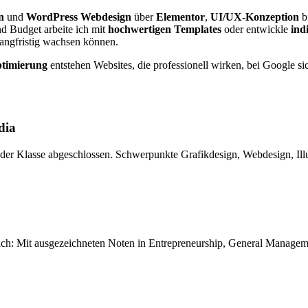
n
und
WordPress Webdesign
über
Elementor
,
UI/UX-Konzeption
b
nd Budget arbeite ich mit
hochwertigen Templates
oder entwickle
ind
 langfristig wachsen können.
timierung
entstehen Websites, die professionell wirken, bei Google s
dia
der Klasse abgeschlossen. Schwerpunkte Grafikdesign, Webdesign, Illus
ch: Mit ausgezeichneten Noten in Entrepreneurship, General Manageme