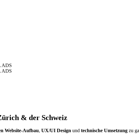
A ADS
A ADS
Zürich & der Schweiz
en Website-Aufbau
,
UX/UI Design
und
technische Umsetzung
zu ga