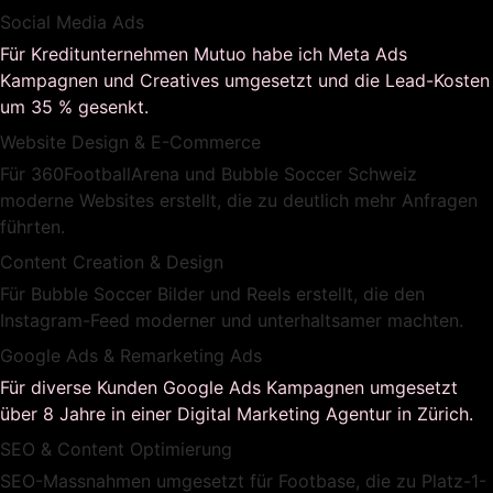
Social Media Ads
Für Kreditunternehmen Mutuo habe ich Meta Ads
Kampagnen und Creatives umgesetzt und die Lead-Kosten
um 35 % gesenkt.
Website Design & E-Commerce
Für 360FootballArena und Bubble Soccer Schweiz
moderne Websites erstellt, die zu deutlich mehr Anfragen
führten.
Content Creation & Design
Für Bubble Soccer Bilder und Reels erstellt, die den
Instagram-Feed moderner und unterhaltsamer machten.
Google Ads & Remarketing Ads
Für diverse Kunden Google Ads Kampagnen umgesetzt
über 8 Jahre in einer Digital Marketing Agentur in Zürich.
SEO & Content Optimierung
SEO-Massnahmen umgesetzt für Footbase, die zu Platz-1-