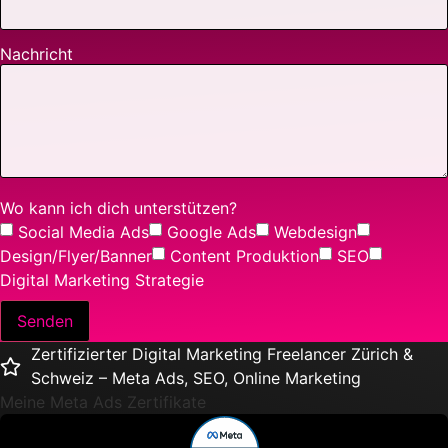
Nachricht
Wo kann ich dich unterstützen?
Social Media Ads
Google Ads
Webdesign
Design/Flyer/Banner
Content Produktion
SEO
Digital Marketing Strategie
Senden
Zertifizierter Digital Marketing Freelancer Zürich &
Schweiz – Meta Ads, SEO, Online Marketing
Meine Meta Ads Zertifikate